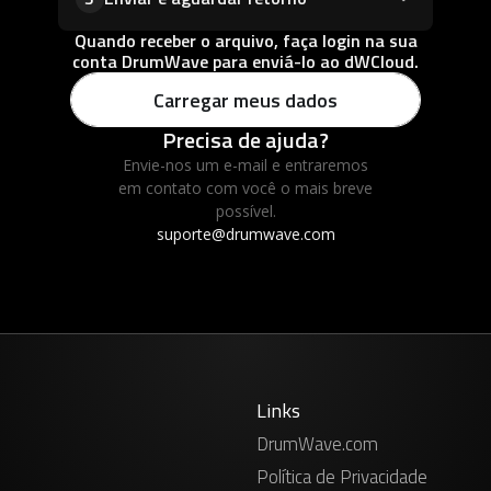
Quando receber o arquivo, faça login na sua
conta DrumWave para enviá-lo ao dWCloud.
Carregar meus dados
Precisa de ajuda?
Envie-nos um e-mail e entraremos
em contato com você o mais breve
possível.
suporte@drumwave.com
Links
DrumWave.com
Política de Privacidade