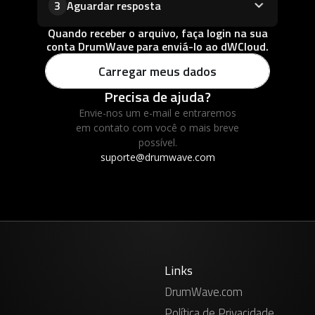
Aguardar resposta
3
Quando receber o arquivo, faça login na sua
conta DrumWave para enviá-lo ao dWCloud.
Carregar meus dados
Precisa de ajuda?
Envie-nos um e-mail e entraremos
em contato com você o mais breve
possível.
suporte@drumwave.com
Links
DrumWave.com
Política de Privacidade