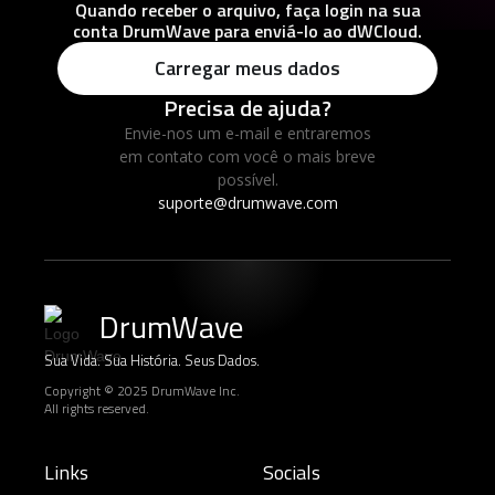
Quando receber o arquivo, faça login na sua
conta DrumWave para enviá-lo ao dWCloud.
Carregar meus dados
Precisa de ajuda?
Envie-nos um e-mail e entraremos
em contato com você o mais breve
possível.
suporte@drumwave.com
DrumWave
Sua Vida. Sua História. Seus Dados.
Copyright © 2025 DrumWave Inc.
All rights reserved.
Links
Socials