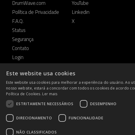
DrumWave.com
YouTube
Política de Privacidade
Linkedin
F.A.Q.
X
Status
Segurança
Contato
Login
Este website usa cookies
Este website usa cookies para melhorar a experiência do usuário. Ao uti
ENG
nosso website, estará a concordar com todos os cookies de acordo c
Política de Cookies.
Ler mais
PO
ESTRITAMENTE NECESSÁRIOS
DESEMPENHO
DIRECIONAMENTO
FUNCIONALIDADE
NÃO CLASSIFICADOS