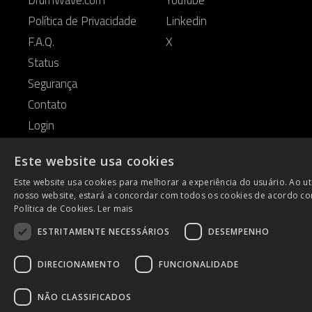
DrumWave.com
YouTube
Política de Privacidade
Linkedin
F.A.Q.
X
Status
Segurança
Contato
Login
Este website usa cookies
Este website usa cookies para melhorar a experiência do usuário. Ao uti
ENG
nosso website, estará a concordar com todos os cookies de acordo c
Política de Cookies.
Ler mais
PO
ESTRITAMENTE NECESSÁRIOS
DESEMPENHO
DIRECIONAMENTO
FUNCIONALIDADE
NÃO CLASSIFICADOS