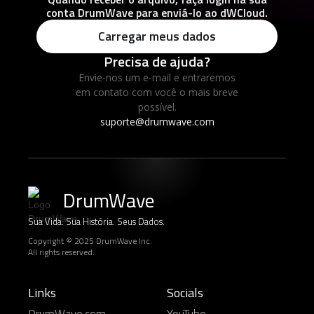
conta DrumWave para enviá-lo ao dWCloud.
Carregar meus dados
Precisa de ajuda?
Envie-nos um e-mail e entraremos
em contato com você o mais breve
possível.
suporte@drumwave.com
DrumWave
Sua Vida. Sua História. Seus Dados.
Copyright © 2025 DrumWave Inc.
All rights reserved.
Links
Socials